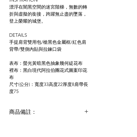
漂浮在闇黑空間的迷宮階梯，無數的轉
折與虛擬的銜接，跨躍無止盡的墜落，
登上榮耀的城堡。
DETAILS
手提肩背雙用包/槍黑色金屬框/紅色肩
背帶/雙側內貼與拉鍊口袋
表布：螢光黃暗黑色抽象幾何緹花布
裡布：黑白現代阿拉伯團花式圖案印花
布
尺寸(公分)：寬度33高度22厚度8肩帶長
度75
商品備註：
*手作是一個細膩的創作歷程，布料素
材的表面帶著織造時獨一無二的肌理痕