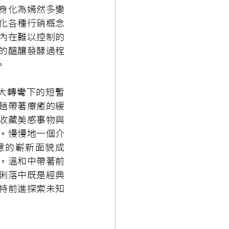
身化為嫣然多變
化各種行銷概念
內在難以控制的
的醞釀發酵過程
。
生命大轉彎下的短暫
趟帶著療癒的緩
收藏美感事物與
。慢慢地一個介
意的嶄新面貌成
。溫和中帶著前
俐落中既是經典
特前進探索未知