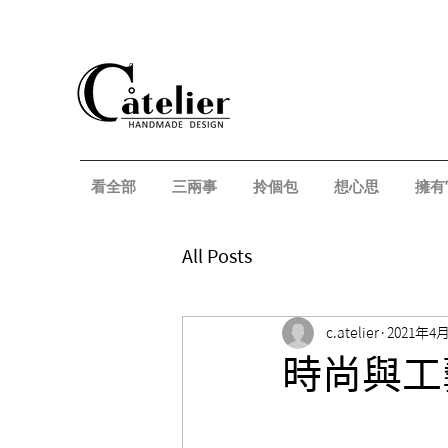
看全部
三兩事
拎個包
想心思
擁有
All Posts
c.atelier
2021年4
時尚與工