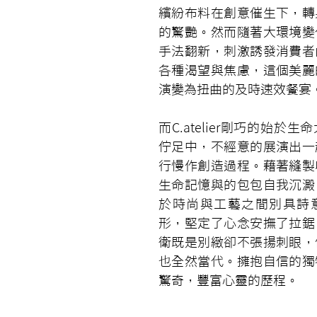
繽紛布料在創意催生下，轉
的驚艷。然而隨著大環境變
手法翻新，刺激誘發消費者
各種渴望與焦慮，這個美麗
演變為扭曲的及時速效餐宴
而C.atelier剛巧的始於
佇足中，不經意的展演出一
行慢作創造過程。藉著縫製
生命記憶與的包包自我沉澱
於時尚與工藝之間別具詩
形，堅定了心念安撫了拉鋸
衛既是別緻卻不張揚刺眼，
也全然當代。擁抱自信的獨
驚奇，豐富心靈的歷程。