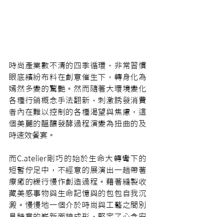
時尚產業數不清的四季循環，非常習慣
眼底繽紛布料在創意催生下，轉身化為
嫣然多變的驚艷。然而隨著大環境變化
各種行銷概念手法翻新，刺激誘發消費
者內在難以控制的各種渴望與焦慮，這
個美麗的醞釀發酵過程演變為扭曲的及
時速效餐宴。
而C.atelier剛巧的始於生命大轉彎下的
短暫佇足中，不經意的展演出一趟帶著
療癒的緩行慢作創造過程。藉著縫製收
藏美感事物與生命記憶與的包包自我沉
澱。慢慢地一個介於時尚與工藝之間別
具詩意的嶄新面貌成形，堅定了心念安