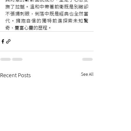
撫了拉鋸。溫和中帶著前衛既是別緻卻
不張揚刺眼，俐落中既是經典也全然當
代。擁抱自信的獨特前進探索未知驚
奇，豐富心靈的歷程。
See All
Recent Posts